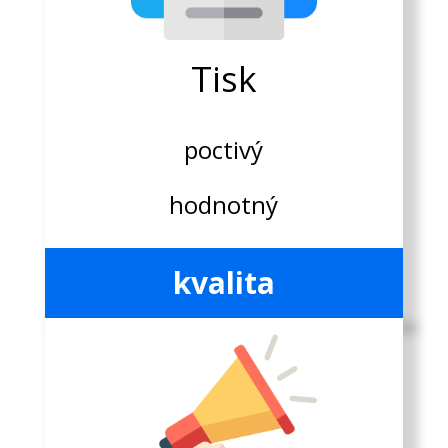
Tisk
poctivý
hodnotný
kvalita