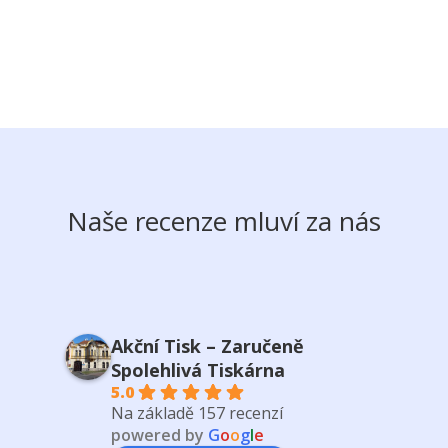
Naše recenze mluví za nás
Akční Tisk – Zaručeně
Spolehlivá Tiskárna
5.0
Na základě 157 recenzí
powered by
G
o
o
g
l
e