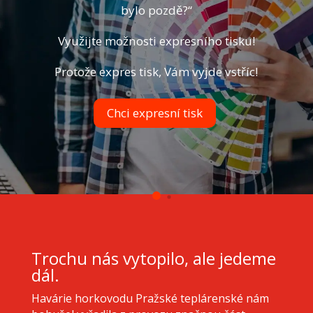
bylo pozdě?“
-
Využijte možnosti expresního tisku!
Protože expres tisk, Vám vyjde vstříc!
Chci expresní tisk
Trochu nás vytopilo, ale jedeme
dál.
Havárie horkovodu Pražské teplárenské nám