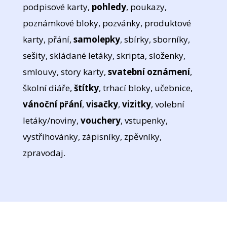
podpisové karty,
pohledy
, poukazy,
poznámkové bloky, pozvánky, produktové
karty, přání,
samolepky
, sbírky, sborníky,
sešity, skládané letáky, skripta, složenky,
smlouvy, story karty,
svatební oznámení
,
školní diáře,
štítky
, trhací bloky, učebnice,
vánoční přání
,
visačky
,
vizitky
, volební
letáky/noviny,
vouchery
, vstupenky,
vystřihovánky, zápisníky, zpěvníky,
zpravodaj.