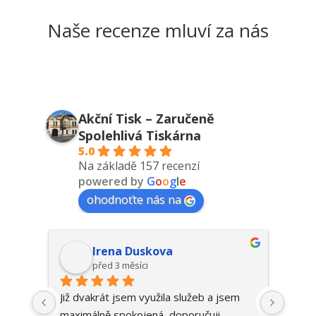
Naše recenze mluví za nás
Akční Tisk – Zaručeně
Spolehlivá Tiskárna
5.0
Na základě 157 recenzí
powered by
G
o
o
g
l
e
ohodnoťte nás na
ka
Irena Duskova
před 3 měsíci
p a 
Již dvakrát jsem využila služeb a jsem 
Vynik
dete 
maximálně spokojená, doporučuji.... 
dosta