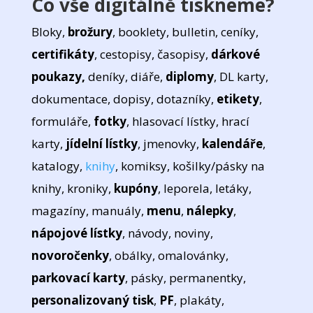
Co vše digitálně tiskneme?
Bloky,
brožury
, booklety, bulletin, ceníky,
certifikáty
, cestopisy, časopisy,
dárkové
poukazy,
deníky, diáře,
diplomy
, DL karty,
dokumentace, dopisy, dotazníky,
etikety
,
formuláře,
fotky
, hlasovací lístky, hrací
karty,
jídelní lístky
, jmenovky,
kalendáře
,
katalogy,
knihy
, komiksy, košilky/pásky na
knihy, kroniky,
kupóny
, leporela, letáky,
magazíny, manuály,
menu
,
nálepky
,
nápojové lístky
, návody, noviny,
novoročenky
, obálky, omalovánky,
parkovací karty
, pásky, permanentky,
personalizovaný tisk
,
PF
, plakáty,