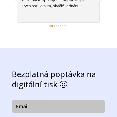
Rychlost, kvalita, skvělé jednání..
jsem s
plaká
pomo
Bezplatná poptávka na
digitální tisk 🙂